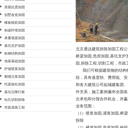
房屋抗震加固
别墅改造加固
楼板植筋加固
粘碳纤维加固
承重墙梁加固
基坑支护加固
北京通达建筑拆除加固工程公
粘钢结构加固
桥梁加固,
危房加固
,
基坑支护
地基基础加固
固,拆除工程,切割工程，市
护坡喷浆加固
我们可根据建筑物的结构特
裂缝注浆加固
段，具有速度快、费用低、安
托梁拔柱加固
和各大建筑公司如城建集团、
作关系，施工案例遍布全国各
基坑沉降打桩
次承包和分报合作机会，并赢
钻孔切割拆除
业务范围：
市政道路工程
（1）喷浆加固,灌浆加固,桥
拆除
（2）楼房加固,危房加固,
植筋